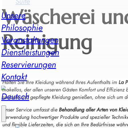
Suite
Wäscherei un
Unsere
Philosophie
Reinigung
Veranstaltungen
Dienstleistungen
Reservierungen
Kontakt
Halten Sie Ihre Kleidung während Ihres Aufenthalts im
La 
makellos, der allen unseren Gästen Komfort und Effizienz b
saubere und gepflegte Kleidung genießen, ohne sich um
Unser Service umfasst die
Behandlung aller Arten von Kle
Verwendung hochwertiger Produkte und spezieller Techniken
und flexible Lieferzeiten, die sich an Ihre Bedürfnisse wäh