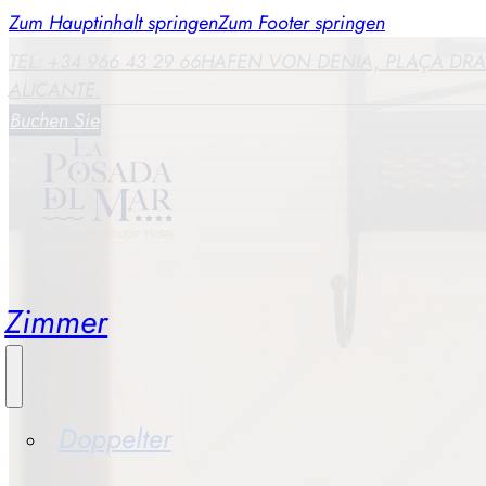
Zum Hauptinhalt springen
Zum Footer springen
TEL: +34 966 43 29 66
HAFEN VON DENIA, PLAÇA DRAS
ALICANTE.
Buchen Sie
Zimmer
Doppelter