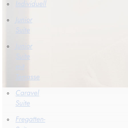
Individuell
Junior
Suite
Junior
Suite
mit
Terrasse
Caravel
Suite
Fregatten-