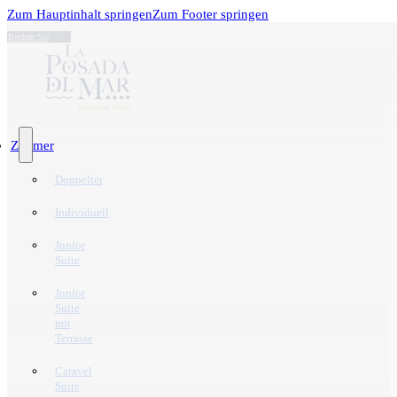
Zum Hauptinhalt springen
Zum Footer springen
Buchen Sie
Zimmer
Doppelter
Individuell
Junior
Suite
Junior
Suite
mit
Terrasse
Caravel
Suite