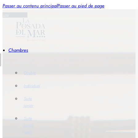
Passer au contenu principal
Passer au pied de page
Livre
Chambres
Double
Individuel
Suite
junior
Suite
junior
avec