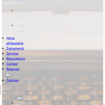
terrasse
Suite
Caravel
Suite
Frigate
Notre
philosophie
Evénements
Services
Réservations
Contact
Reservas