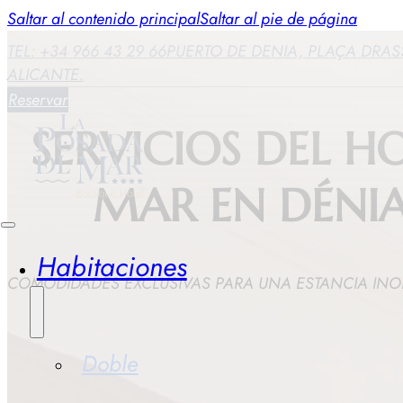
Saltar al contenido principal
Saltar al pie de página
TEL: +34 966 43 29 66
PUERTO DE DENIA, PLAÇA DRASS
ALICANTE.
Reservar
SERVICIOS DEL H
MAR EN DÉNIA
Habitaciones
COMODIDADES EXCLUSIVAS PARA UNA ESTANCIA INO
Doble