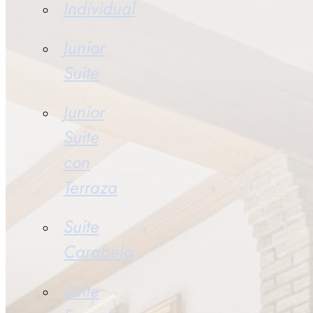
Individual
Junior
Suite
Junior
Suite
con
Terraza
Suite
Carabela
Suite