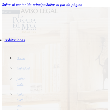
Saltar al contenido principal
Saltar al pie de página
AVISO LEGAL
Reservar
Habitaciones
Doble
Individual
Junior
Suite
Junior
Suite
con