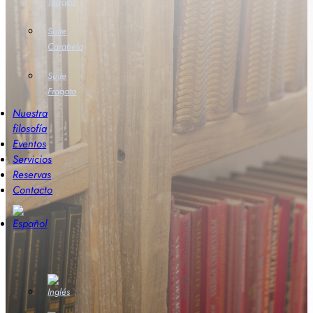
Terraza
Suite
Carabela
Suite
Fragata
Nuestra
filosofía
Eventos
Servicios
Reservas
Contacto