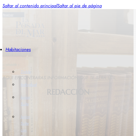
Saltar al contenido principal
Saltar al pie de página
Reservar
Habitaciones
Doble
AQUI ENCONTRARAS INFORMACIÓN QUE TE SERÁ ÚTIL
Individual
REDACCIÓN
Junior
Suite
Junior
Suite
con